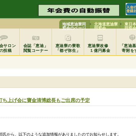
地域恵迪寮同
北海道恵迪寮
東日
窓会のページ
同窓会
同窓
会サロン
会誌「恵迪」
恵迪寮の寮歌
恵迪寮改修
「恵迪
の投稿
閲覧コーナー
「都ぞ弥生」
１億円募金
寄附を
大打ち上げ会に寶金清博総長もご出席の予定
一郎氏から、以下のような追加情報がありましたのでお知らせします。