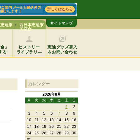
サイトマップ
本恵迪寮
西日本恵迪寮
会
同窓会
基金」
ヒストリー
恵迪グッズ購入
する
ライブラリ―
＆お問い合わせ
カレンダー
2026年8月
月
火
水
木
金
土
日
1
2
3
4
5
6
7
8
9
10
11
12
13
14
15
16
17
18
19
20
21
22
23
24
25
26
27
28
29
30
31