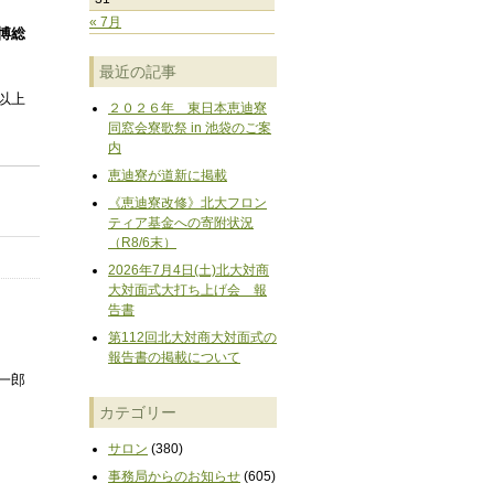
« 7月
博総
最近の記事
以上
２０２６年 東日本恵迪寮
同窓会寮歌祭 in 池袋のご案
内
恵迪寮が道新に掲載
《恵迪寮改修》北大フロン
ティア基金への寄附状況
（R8/6末）
2026年7月4日(土)北大対商
大対面式大打ち上げ会 報
告書
第112回北大対商大対面式の
報告書の掲載について
一郎
カテゴリー
サロン
(380)
事務局からのお知らせ
(605)