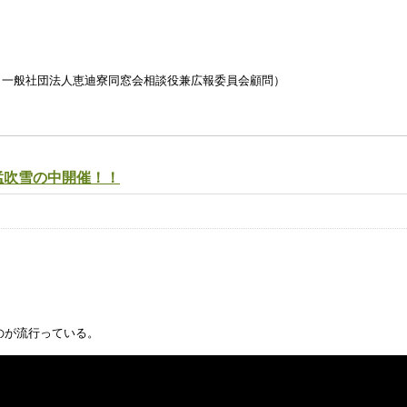
 一般社団法人恵迪寮同窓会相談役兼広報委員会顧問）
猛吹雪の中開催！！
のが流行っている。