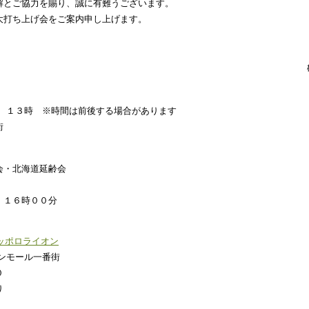
解とご協力を賜り、誠に有難うございます。
大打ち上げ会をご案内申し上げます。
） １３時 ※時間は前後する場合があります
街
会・北海道延齢会
）１６時００分
サッポロライオン
ンモール一番街
０
り