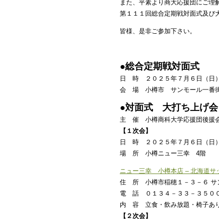
また、平素より商大応援団にご理
第１１１回総合定期戦対面式及び
皆様、是非ご参加下さい。
●総合定期戦対面式
日 時 ２０２５年７月６日（日
会 場 小樽市 サンモール一番
●対面式 大打ち上げ会
主 催 小樽商科大学応援団後援
【１次会】
日 時 ２０２５年７月６日（日
場 所 小樽ニュー三幸 4階
ニュー三幸 小樽本店 – 北海道
住 所 小樽市稲穂１－３－６ サ
電 話 ０１３４－３３－３５０
内 容 立食・飲み放題・椅子あ
【２次会】