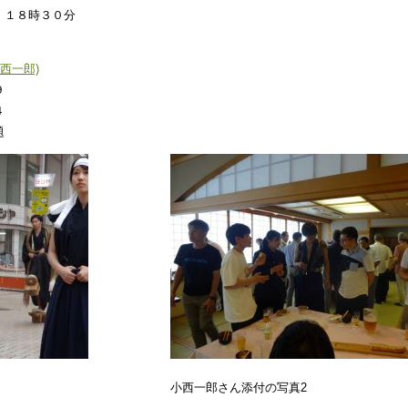
）１８時３０分
小西一郎)
９
４
題
小西一郎さん添付の写真2