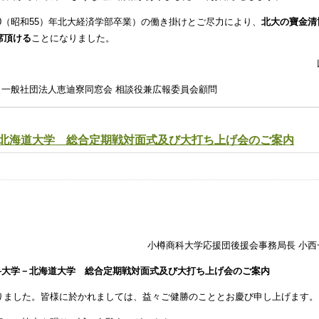
80（昭和55）年北大経済学部卒業）の働き掛けとご尽力により、
北大の寶金清
席頂ける
ことになりました。
）一般社団法人恵迪寮同窓会 相談役兼広報委員会顧問
－北海道大学 総合定期戦対面式及び大打ち上げ会のご案内
小樽商科大学応援団後援会事務局長 小西
商科大学－北海道大学 総合定期戦対面式及び大打ち上げ会のご案内
りました。皆様に於かれましては、益々ご健勝のこととお慶び申し上げます。