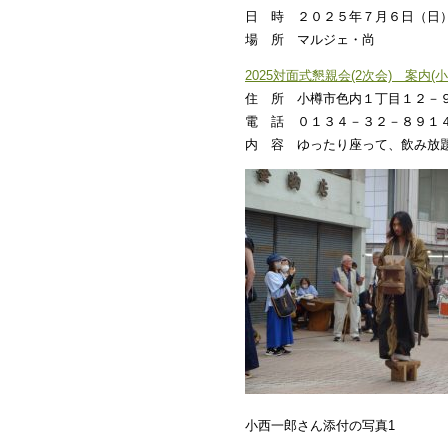
日 時 ２０２５年７月６日（日
場 所 マルジェ・尚
2025対面式懇親会(2次会) 案内(
住 所 小樽市色内１丁目１２－
電 話 ０１３４－３２－８９１
内 容 ゆったり座って、飲み放
小西一郎さん添付の写真1