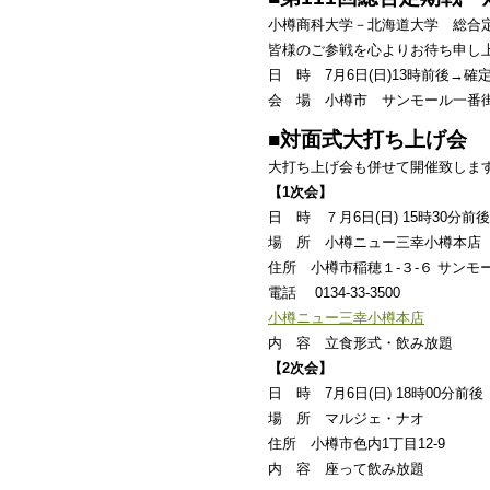
小樽商科大学－北海道大学 総合
皆様のご参戦を心よりお待ち申し
日 時 7月6日(日)13時前後→
会 場 小樽市 サンモール一番
■対面式大打ち上げ会
大打ち上げ会も併せて開催致しま
【1次会】
日 時 ７月6日(日) 15時30分前後
場 所 小樽ニュー三幸小樽本店 
住所 小樽市稲穂１-３-６ サンモ
電話 0134-33-3500
小樽ニュー三幸小樽本店
内 容 立食形式・飲み放題
【2次会】
日 時 7月6日(日) 18時00分前後
場 所 マルジェ・ナオ
住所 小樽市色内1丁目12-9
内 容 座って飲み放題