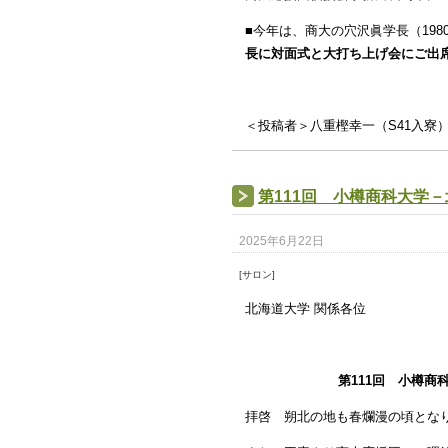
■今年は、商大の穴沢眞学長（19
長に対面式と大打ち上げ会にご出
＜投稿者＞八重樫幸一（S41入寮
第111回 小樽商科大学
2025年6月22日
[サロン]
北海道大学 関係各位
第111回 小樽
拝啓 朔北の地も春爛漫の頃とな