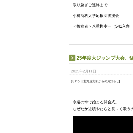
取り急ぎご連絡まで
小樽商科大学応援団後援会
＜投稿者＞八重樫幸一（S41入寮
25年度大ジャンプ大会、
2025年2月11日
[サロン] [北海道支部からのお知らせ]
永遠の幸で始まる開会式。
なぜだか近頃やたらと長～く歌う