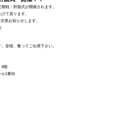
定期戦・対面式が開催されます。
上げて居ります。
確定次第お知らせします。
街
す。皆様、奮ってご出席下さい。
4階
ール1番街