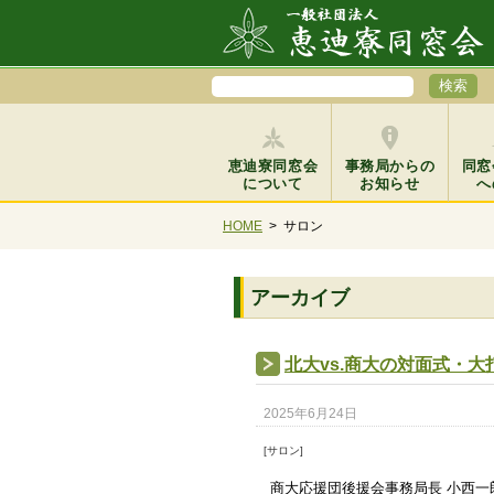
恵迪寮同窓会
事務局からの
同窓
について
お知らせ
へ
HOME
>
サロン
アーカイブ
北大vs.商大の対面式・
2025年6月24日
[サロン]
商大応援団後援会事務局長 小西