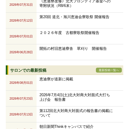
《恵迪寮改修》北大フロンティア基金への
2026年07月31日
寄附状況（R8/6末）
第20回 道北・旭川恵迪会寮歌祭 開催報告
2026年07月12日
２０２６年度 古都寮歌祭開催報告
2026年07月01日
開拓の村旧恵迪寮舎 草刈り 開催報告
2026年06月28日
サロンでの最新投稿
最新投稿一覧へ
恵迪寮が道新に掲載
2026年08月01日
2026年7月4日(土)北大対商大対面式大打ち
2026年07月23日
上げ会 報告書
第112回北大対商大対面式の報告書の掲載に
2026年07月13日
ついて
朝日新聞Thinkキャンパスで紹介