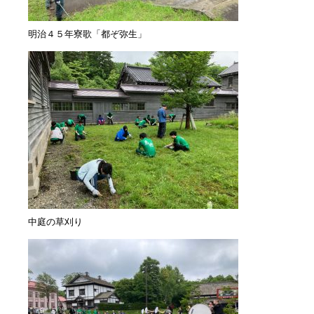
明治４５年寮歌「都ぞ弥生」
中庭の草刈り