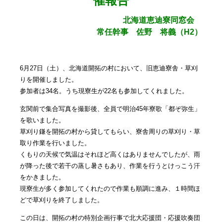
催報告
北海道恵迪寮同窓会
常任幹事 佐野 将義（H2）
6月27日（土）、北海道開拓の村において、旧恵迪寮舎・草刈
りを開催しました。
参加者は34名。うち現寮生が22名も参加してくれました。
玄関前で集合写真を撮影後、全員で明治45年寮歌「都ぞ弥生」
を歌いました。
草刈り鎌を開拓の村から貸してもらい、寮舎周りの草刈り・草
取り作業を行いました。
くもりの天候で気温はそれほど高くはありませんでしたが、雨
が降った後で若干の蒸し暑さもあり、作業を行うとけっこう汗
をかきました。
現寮生が多く参加してくれたので作業も順調に進み、１時間ほ
どで草刈りを終了しました。
この日は、開拓の村の特別企画行事で北大応援団・応援吹奏団