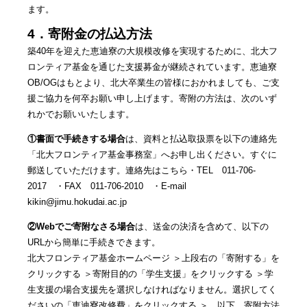
ます。
4．寄附金の払込方法
築40年を迎えた恵迪寮の大規模改修を実現するために、北大フ
ロンティア基金を通じた支援募金が継続されています。恵迪寮
OB/OGはもとより、北大卒業生の皆様におかれましても、ご支
援ご協力を何卒お願い申し上げます。寄附の方法は、次のいず
れかでお願いいたします。
①書面で手続きする場合
は、資料と払込取扱票を以下の連絡先
「北大フロンティア基金事務室」へお申し出ください。すぐに
郵送していただけます。連絡先はこちら・TEL 011-706-
2017 ・FAX 011-706-2010 ・E-mail
kikin@jimu.hokudai.ac.jp
②Webでご寄附なさる場合
は、送金の決済を含めて、以下の
URLから簡単に手続きできます。
北大フロンティア基金ホームページ ＞上段右の「寄附する」を
クリックする ＞寄附目的の「学生支援」をクリックする ＞学
生支援の場合支援先を選択しなければなりません。選択してく
ださいの「恵迪寮改修費」をクリックする ＞。以下、寄附方法