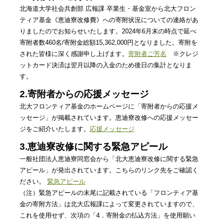
北海道大学社会共創部 広報課 卒業生・基金室から北大フロン
ティア基金《恵迪寮改修費》への寄附状況についての連絡があ
りましたのでお知らせいたします。2024年6月末の時点で延べ
寄附者数460名/寄附金総額15,362,000円となりました。寄附を
された皆様に深く感謝申し上げます。
寄附者ご芳名
※クレジ
ットカード決済は翌月以降の入金のため後日の集計となりま
す。
2.寄附者からの応援メッセージ
北大フロンティア基金のホームページに「寄附者からの応援メ
ッセージ」が掲載されています。恵迪寮改修への応援メッセー
ジをご紹介いたします。
応援メッセージ
3.恵迪寮改修に関する緊急アピール
一般社団法人恵迪寮同窓会から「北大恵迪寮改修に関する緊急
アピール」が発出されています。こちらのリンク先をご確認く
ださい。
緊急アピール
（注）緊急アピールの末尾に記載されている「フロンティア基
金の寄附方法」は北大広報課によって変更されていますので、
これを使用せず、次項の「4．寄附金の払込方法」を使用願い