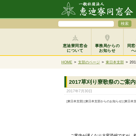
恵迪寮同窓会
事務局からの
同窓
について
お知らせ
へ
HOME
>
支部のページ
>
東日本支部
>
2
2017草刈り寮歌祭のご案内
2017年7月30日
[東日本支部] [東日本支部からのお知らせ] [東日
ご案内が遅くなり大変恐縮ですが、