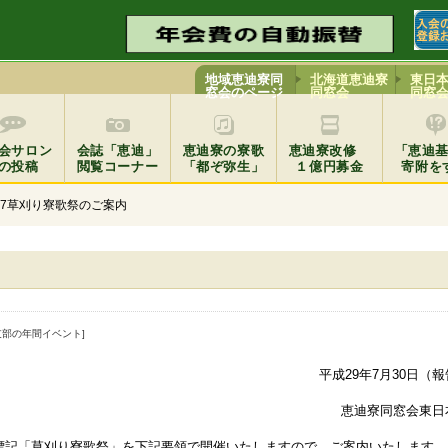
地域恵迪寮同
北海道恵迪寮
東日
窓会のページ
同窓会
同窓
会サロン
会誌「恵迪」
恵迪寮の寮歌
恵迪寮改修
「恵迪
の投稿
閲覧コーナー
「都ぞ弥生」
１億円募金
寄附を
017草刈り寮歌祭のご案内
本支部の年間イベント]
平成29年7月30日（
恵迪寮同窓会東日
標記「草刈り寮歌祭」を下記要領で開催いたしますので、ご案内いたします。