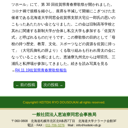
ツホール」にて、第 30 回佐賀県青春寮歌祭が開かれました。
コロナ禍で規模を縮小し、座席を半減して開催にこぎつけた主
催者である北海道大学同窓会佐賀県支部大宅公一郎氏の思いの
こもったあたたかい会となりました。この会は旧制高等学校と
其れに関連する新制大学が合体し私立大学も参加する「佐賀方
式」と呼ばれるものだそうです。この寮歌祭の目的として「母
校の持つ歴史、教育、文化、スポーツなどの資源を佐賀に持っ
て」（大宅氏御礼の辞より）くる取り組みも行われ骨太の会に
なっていることを感じました。恵迪寮九州北からは明官氏、三
浦氏と私押場が参加してきました。
続きを読み写真を見る
→
R4.11.19佐賀県青春寮歌祭報告
←
前の投稿
次の投稿
→
Copyright© KEITEKI RYO DOUSOUKAI all rights reserved.
一般社団法人恵迪寮同窓会事務局
〒060-0808 北海道札幌市北区北8条西7丁目 北海道大学クラーク会館3F
電話・FAX：
011-706-3276
Mail：info＠keiteki-ob.jp