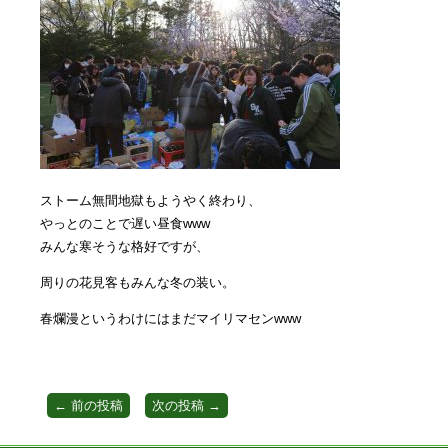
ストーム無間地獄もようやく終わり、
やっとのことで遅い昼食www
みんな寒そうな格好ですが、
周りの花見客もみんな冬の装い。
春爛漫というわけにはまだマイリマセンwww
←
前の投稿
次の投稿
→