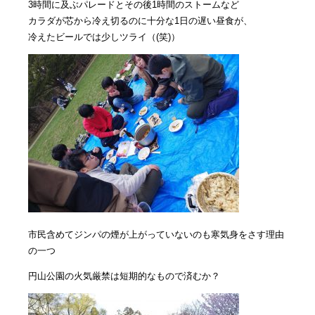
3時間に及ぶパレードとその後1時間のストームなど
カラダが芯から冷え切るのに十分な1日の遅い昼食が、
冷えたビールでは少しツライ（(笑)）
市民含めてジンパの煙が上がっていないのも寒気身をさす理由
の一つ
円山公園の火気厳禁は短期的なもので済むか？