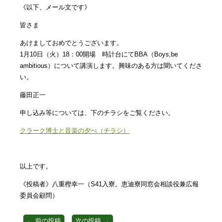
《以下、メール文です》
皆さま
あけましておめでとうございます。
1月10日（火）18：00開場 時計台にてBBA（Boys,be
ambitious）について講演します。興味のある方は聞いてくださ
い。
藤田正一
申し込み等については、下のチラシをご覧ください。
クラーク博士と音楽の夕べ（チラシ）
以上です。
《投稿者》八重樫幸一（S41入寮。恵迪寮同窓会相談役兼広報
委員会顧問）
←
前の投稿
次の投稿
→