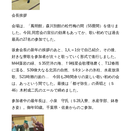
会長挨拶
会場は、「鳳明館」森川別館の松竹梅の間（55畳間）を借りま
した。今回,同窓会の宣伝の効果もあってか、歌い初めでは過去
最高の27名の参加でした。
坂倉会長の新年の挨拶のあと、1人＝1分で自己紹介。その後、
好きな寮歌を参加者が次々と歌っていく形式で進行しました。
M44藻岩の緑、Ｓ35茫洋の海、Ｔ9桜星会歌瓔珞磨く、T12春雨
に濡る、S39偉大なる北溟の自然、Ｓ8タンネの氷柱、水産放浪
歌、S21時潮の波の… 今回も2時間余りの楽しい歌い初めの会
は、あっという間でした。最後は「都ぞ弥生」の斉唱と（Ｓ
46）木村成二氏のエールで締めました。
参加者中の最年長は、小泉 守氏（Ｓ28入寮、水産学部、鉢巻
き姿）。御年93歳。千葉県・佐倉からのご参加。