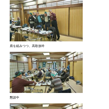
肩を組みつつ、高歌放吟
懇談中