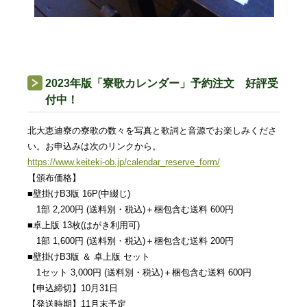
2023年版「寮歌カレンダー」予約注文 好評受
付中！
北大恵迪寮の寮歌の数々を写真と歌詞と音源でお楽しみくださ
い。
お申込みは次のリンクから。
https://www.keiteki-ob.jp/
calendar_reserve_form/
【頒布価格】
■壁掛けB3版 16P(中綴じ)
1部 2,200円 (送料別・税込)＋梱包含む送料 600円
■卓上版 13枚(はがき利用可)
1部 1,600円 (送料別・税込)＋梱包含む送料 200円
■壁掛けB3版 ＆ 卓上版 セット
1セット 3,000円 (送料別・税込)＋梱包含む送料 600円
【申込締切】10月31日
【発送時期】11月末予定