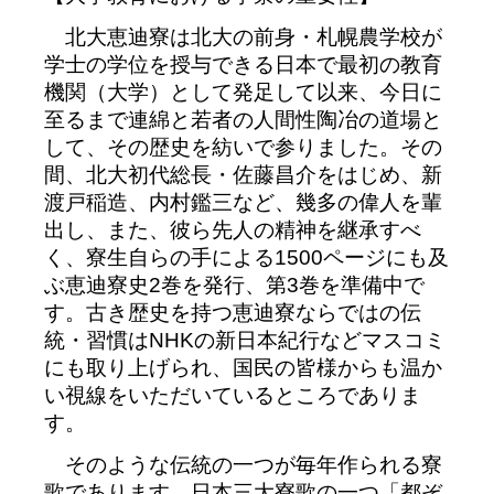
北大恵迪寮は北大の前身・札幌農学校が
学士の学位を授与できる日本で最初の教育
機関（大学）として発足して以来、今日に
至るまで連綿と若者の人間性陶冶の道場と
して、その歴史を紡いで参りました。その
間、北大初代総長・佐藤昌介をはじめ、新
渡戸稲造、内村鑑三など、幾多の偉人を輩
出し、また、彼ら先人の精神を継承すべ
く、寮生自らの手による1500ページにも及
ぶ恵迪寮史2巻を発行、第3巻を準備中で
す。古き歴史を持つ恵迪寮ならではの伝
統・習慣はNHKの新日本紀行などマスコミ
にも取り上げられ、国民の皆様からも温か
い視線をいただいているところでありま
す。
そのような伝統の一つが毎年作られる寮
歌であります。日本三大寮歌の一つ「都ぞ