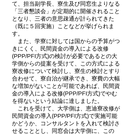
て、担当副学長、寮生及び同窓生よりなる
「三者懇談会」が定期的に開催されること
となり、三者の意思疎通が計られてきた
（既に５回実施）ことなどが挙げられま
す。
また、学寮に対しては国からの予算がつ
きにくく、民間資金の導入による改修
(PPP/PFI方式)の検討が必要であるとの大
学側からの提案を受けて、この方式による
寮改修について検討し、寮生の検討とすり
合わせて、寮自治が継承でき、寮費の大幅
な増加がないことが可能であれば、民間資
金の導入による改修(PPP/PFI方式)でやむ
を得ないという結論に達しました。
これを受けて、大学側は、恵迪寮改修が
民間資金の導入(PPP/PFI方式)で実施可能
かどうか、コンサルタントを入れて検討さ
せることとし、同窓会は大学側に、この