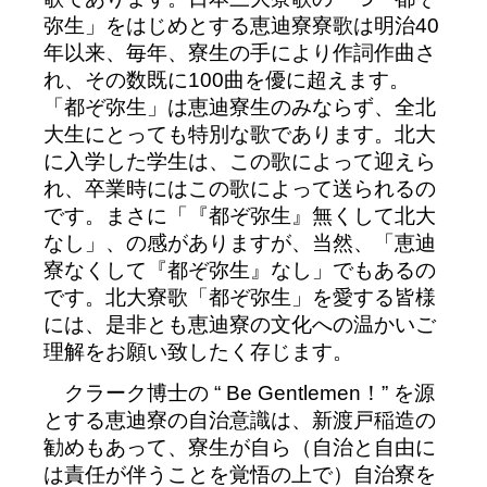
弥生」をはじめとする恵迪寮寮歌は明治40
年以来、毎年、寮生の手により作詞作曲さ
れ、その数既に100曲を優に超えます。
「都ぞ弥生」は恵迪寮生のみならず、全北
大生にとっても特別な歌であります。北大
に入学した学生は、この歌によって迎えら
れ、卒業時にはこの歌によって送られるの
です。まさに「『都ぞ弥生』無くして北大
なし」、の感がありますが、当然、「恵迪
寮なくして『都ぞ弥生』なし」でもあるの
です。北大寮歌「都ぞ弥生」を愛する皆様
には、是非とも恵迪寮の文化への温かいご
理解をお願い致したく存じます。
クラーク博士の “ Be Gentlemen！” を源
とする恵迪寮の自治意識は、新渡戸稲造の
勧めもあって、寮生が自ら（自治と自由に
は責任が伴うことを覚悟の上で）自治寮を