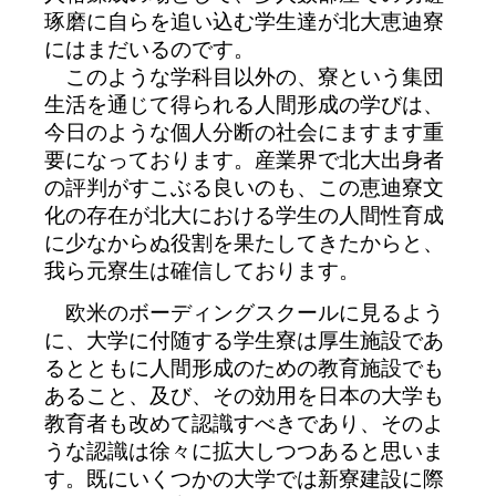
琢磨に自らを追い込む学生達が北大恵迪寮
にはまだいるのです。
このような学科目以外の、寮という集団
生活を通じて得られる人間形成の学びは、
今日のような個人分断の社会にますます重
要になっております。産業界で北大出身者
の評判がすこぶる良いのも、この恵迪寮文
化の存在が北大における学生の人間性育成
に少なからぬ役割を果たしてきたからと、
我ら元寮生は確信しております。
欧米のボーディングスクールに見るよう
に、大学に付随する学生寮は厚生施設であ
るとともに人間形成のための教育施設でも
あること、及び、その効用を日本の大学も
教育者も改めて認識すべきであり、そのよ
うな認識は徐々に拡大しつつあると思いま
す。既にいくつかの大学では新寮建設に際