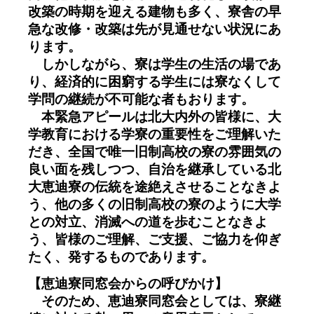
改築の時期を迎える建物も多く、寮舎の早
急な改修・改築は先が見通せない状況にあ
ります。
しかしながら、寮は学生の生活の場であ
り、経済的に困窮する学生には寮なくして
学問の継続が不可能な者もおります。
本緊急アピールは北大内外の皆様に、大
学教育における学寮の重要性をご理解いた
だき、全国で唯一旧制高校の寮の雰囲気の
良い面を残しつつ、自治を継承している北
大恵迪寮の伝統を途絶えさせることなきよ
う、他の多くの旧制高校の寮のように大学
との対立、消滅への道を歩むことなきよ
う、皆様のご理解、ご支援、ご協力を仰ぎ
たく、発するものであります。
【恵迪寮同窓会からの呼びかけ】
そのため、恵迪寮同窓会としては、寮継