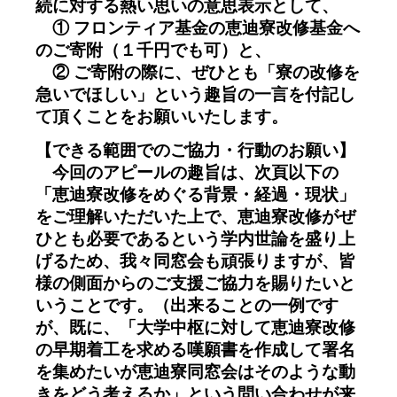
続に対する熱い思いの意思表示として、
① フロンティア基金の恵迪寮改修基金へ
のご寄附（１千円でも可）と、
② ご寄附の際に、ぜひとも「寮の改修を
急いでほしい」という趣旨の一言を付記し
て頂くことをお願いいたします。
【できる範囲でのご協力・行動のお願い】
今回のアピールの趣旨は、次頁以下の
「恵迪寮改修をめぐる背景・経過・現状」
をご理解いただいた上で、恵迪寮改修がぜ
ひとも必要であるという学内世論を盛り上
げるため、我々同窓会も頑張りますが、皆
様の側面からのご支援ご協力を賜りたいと
いうことです。（出来ることの一例です
が、既に、「大学中枢に対して恵迪寮改修
の早期着工を求める嘆願書を作成して署名
を集めたいが恵迪寮同窓会はそのような動
きをどう考えるか」という問い合わせが来