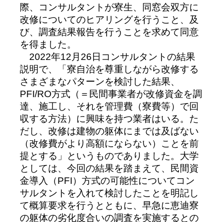
際、コンサルタントが寮生、同窓会双方に
改修についてのヒアリングを行うこと、及
び、調査結果報告を行うことを求めて同意
を得ました。
2022年12月26日コンサルタントの結果
説明で、「寮自治を尊重しながら改修する
さまざまなパターンを検討した結果、
PFI/RO方式（＝民間事業者が改修資金を調
達、施工し、それを管理費（寮費等）で回
収する方法）に興味を持つ業者はいる。た
だし、改修は建物の躯体にまでは及ばない
（改修費がより高額にならない）ことを前
提とする」というものでありました。大学
としては、今回の結果を踏まえて、民間資
金導入（PFI）方式の可能性についてコン
サルタントを入れて検討したことを明記し
て概算要求を行うとともに、早急に恵迪寮
の躯体の劣化度合いの調査を実施するとの