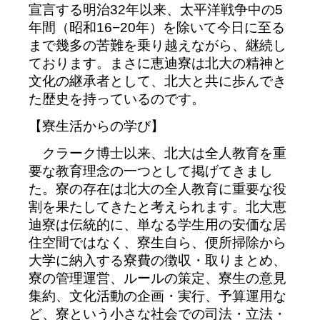
宣言する明治32年以来、太平洋戦争中の5
年間（昭和16−20年）を除いて今日に至る
まで幾多の苦難を乗り越えながら、継続し
ております。まさに恵迪寮は北大の精神と
文化の継承者として、北大と共に歩んでき
た歴史を持っているのです。
【寮生活からの学び】
クラーク博士以来、北大は全人教育を重
要な教育理念の一つとして掲げてきまし
た。寮の存在は北大の全人教育に重要な役
割を果たしてきたと考えられます。北大恵
迪寮は伝統的に、単なる学生用の安価な居
住空間ではなく、寮生自ら、便所掃除から
大学に納入する寮費の徴収・取りまとめ、
寮の管理運営、ルールの策定、寮生の意見
集約、文化活動の企画・実行、予算運用な
ど、寮という小さな社会での司法・立法・