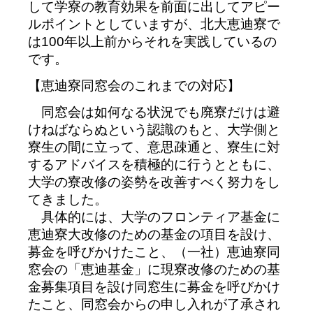
して学寮の教育効果を前面に出してアピー
ルポイントとしていますが、北大恵迪寮で
は100年以上前からそれを実践しているの
です。
【恵迪寮同窓会のこれまでの対応】
同窓会は如何なる状況でも廃寮だけは避
けねばならぬという認識のもと、大学側と
寮生の間に立って、意思疎通と、寮生に対
するアドバイスを積極的に行うとともに、
大学の寮改修の姿勢を改善すべく努力をし
てきました。
具体的には、大学のフロンティア基金に
恵迪寮大改修のための基金の項目を設け、
募金を呼びかけたこと、（一社）恵迪寮同
窓会の「恵迪基金」に現寮改修のための基
金募集項目を設け同窓生に募金を呼びかけ
たこと、同窓会からの申し入れが了承され