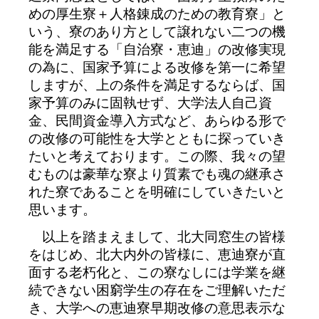
めの厚生寮＋人格錬成のための教育寮」と
いう、寮のあり方として譲れない二つの機
能を満足する「自治寮・恵迪」の改修実現
の為に、国家予算による改修を第一に希望
しますが、上の条件を満足するならば、国
家予算のみに固執せず、大学法人自己資
金、民間資金導入方式など、あらゆる形で
の改修の可能性を大学とともに探っていき
たいと考えております。この際、我々の望
むものは豪華な寮より質素でも魂の継承さ
れた寮であることを明確にしていきたいと
思います。
以上を踏まえまして、北大同窓生の皆様
をはじめ、北大内外の皆様に、恵迪寮が直
面する老朽化と、この寮なしには学業を継
続できない困窮学生の存在をご理解いただ
き、大学への恵迪寮早期改修の意思表示な