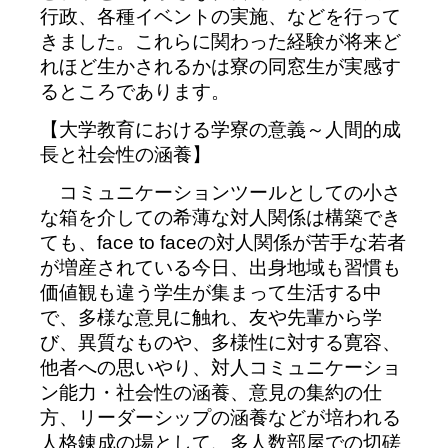
行政、各種イベントの実施、などを行って
きました。これらに関わった経験が将来ど
れほど生かされるかは寮の同窓生が実感す
るところであります。
【大学教育における学寮の意義～人間的成
長と社会性の涵養】
コミュニケーションツールとしての小さ
な箱を介しての希薄な対人関係は構築でき
ても、face to faceの対人関係が苦手な若者
が増産されている今日、出身地域も習慣も
価値観も違う学生が集まって生活する中
で、多様な意見に触れ、友や先輩から学
び、異質なものや、多様性に対する寛容、
他者への思いやり、対人コミュニケーショ
ン能力・社会性の涵養、意見の集約の仕
方、リーダーシップの涵養などが培われる
人格錬成の場として、多人数部屋での切磋