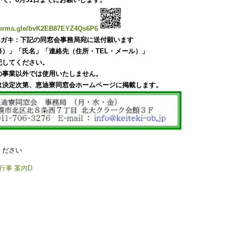
/forms.gle/bvK2EB87EYZ4Qs6P6
 ③ ハガキ : 下記の同窓会事務局宛に送付願います
）」「氏名」「連絡先（住所・TEL・メール）」
記してください。
の事業以外では使用いたしません。
は決定次第、恵迪寮同窓会ホームページに掲載します。
ください
念行事 案内D