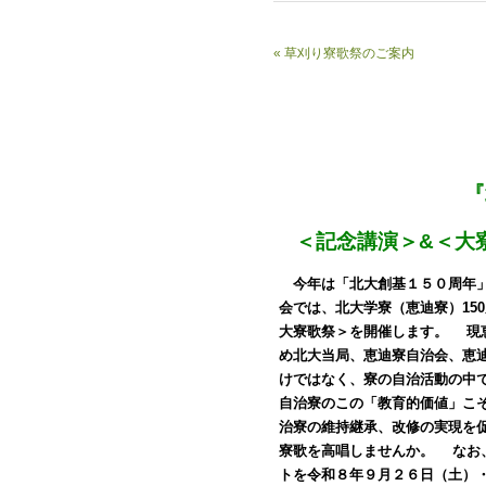
«
草刈り寮歌祭のご案内
『
＜記念講演＞&＜大
今年は「北大創基１５０周年」
会では、北大学寮（恵迪寮）15
大寮歌祭＞を開催します。
現恵
め北大当局、恵迪寮自治会、恵
けではなく、寮の自治活動の中
自治寮のこの「教育的価値」こ
治寮の維持継承、改修の実現を
寮歌を高唱しませんか。
なお、
トを令和８年９月２６日（土）