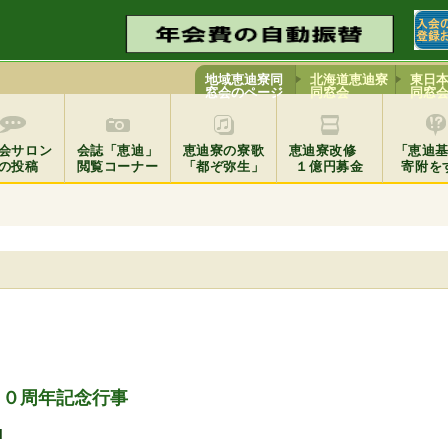
地域恵迪寮同
北海道恵迪寮
東日
窓会のページ
同窓会
同窓
会サロン
会誌「恵迪」
恵迪寮の寮歌
恵迪寮改修
「恵迪
の投稿
閲覧コーナー
「都ぞ弥生」
１億円募金
寄附を
５０周年記念行事
M