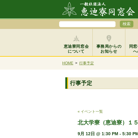
恵迪寮同窓会
事務局からの
同窓
について
お知らせ
へ
HOME
>
行事予定
行事予定
« イベント一覧
北大学寮（恵迪寮）１
9月 12日 @ 1:30 PM
-
5:30 P