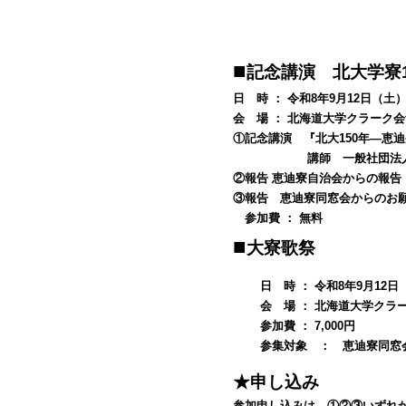
■
記念講演
北大学寮
日 時 ： 令和8年9月12日（土） 
会 場 ： 北海道大学クラーク
①
記念講演 『北大150年―恵
講師 一般社団法人恵迪
②
報告 恵迪寮自治会からの報告
③
報告 恵迪寮同窓会からのお
参加費 ： 無料
■
大寮歌祭
日 時 ： 令和8年9月12日（
会 場 ： 北海道大学クラ
参加費 ： 7,000円
参集対象 ： 恵迪寮同窓
★申し込み
参加申し込みは、①②③いずれか