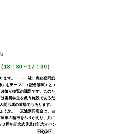
神』
13：30～17：30）
ります。
（一社）恵迪寮同窓
神』をテーマに＜記念講演＞と＜
模改修が喫緊の課題です。このた
は困窮学生を救う施設であるだ
人間形成の道場でもあります。
ょうか。
恵迪寮同窓会は、自
迪寮の精神をふりかえり、共に
０周年記念式典及び記念イベン