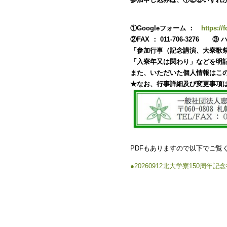
①
Google
フォーム ：
https:/
②FAX
： 011-706-3276
「参加行事（記念講演、大寮歌祭
「入寮年又は関わり」などを明
また、いただいた個人情報はこ
★なお、行事詳細及び変更事項
PDFもありますので以下でご覧
●20260912北大学寮150周年記