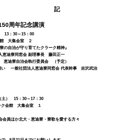
記
150周年記念講演
13：30～15：00
会館 大集会室 ２
迪寮の自治が守り育てたクラーク精神』
寮同窓会 副理事長 藤田正一
恵迪寮自治会執行委員会
（予定）
願い
一般社団法人恵迪寮同窓会 代表幹事 吉沢武治
土） 15：30～17：30
ーク会館 大集会室 １
会会員ほか北大・恵迪寮・寮歌を愛する方々
で、8月31日までにお願いします。