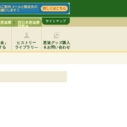
サイトマップ
本恵迪寮
西日本恵迪寮
会
同窓会
基金」
ヒストリー
恵迪グッズ購入
する
ライブラリ―
＆お問い合わせ