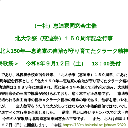
（一社）恵迪寮同窓会主催
北大学寮（恵迪寮）１５０周年記念行事
北大150年―恵迪寮の自治が守り育てたクラーク精
寮歌祭＞
令和
8
年９月
1
２
日（土）
13
：00受付 （
であり、札幌農学校寄宿舎以来、「北大学寮（恵迪寮）１５０周年」にあた
0周年記念行事として『北大１５０年―恵迪寮の自治が守り育てたクラーク精
迪寮は１９８３年に建設され、既に築
４３年を超えて老朽化が進み、大規
迪寮同窓会の三者で協議が続けられており、愈々本年が正念場です。
恵迪寮
で培われる自主自律の精神＝クラーク精神の継承の場であり、他者を思いやる
そが、 全人教育をうたう北大が失ってはならない中核的価値ではないでし
促進すべく本行事を企画しました。
是非、思い出多いキャンパスで北大・恵
今年の大寮歌祭は北海道恵迪寮同窓会の主管です。
また、北大は創基１５
・２７日（日）に開催します。
※参照
https://150th.hokudai.ac.jp/news/2329